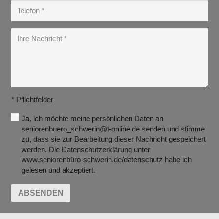
* Pflichtfelder
Ja, ich möchte meine persönlichen Daten an
seniorenbuero_schwerin@t-online.de senden und stimme
zu, dass sie zur Bearbeitung dieser Nachricht gespeichert
werden. Die Datenschutzerklärung unter
www.seniorenbüro-schwerin.de/datenschutz habe ich
gelesen und akzeptiert.
ABSENDEN